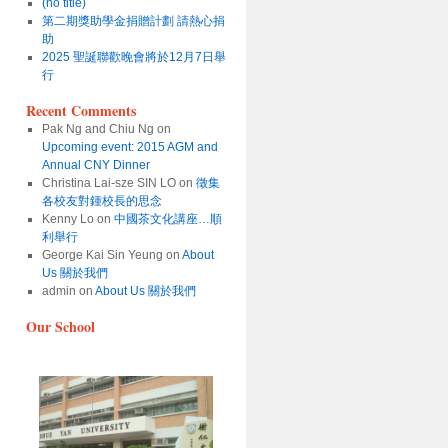
(no title)
第二期獎助學金捐贈計劃 請熱心捐
助
2025 聖誕聯歡晚會將於12月7日舉
行
Recent Comments
Pak Ng and Chiu Ng
on
Upcoming event: 2015 AGM and
Annual CNY Dinner
Christina Lai-sze SIN LO
on
徵集
各校友對鍾校長的思念
Kenny Lo
on
中國茶文化講座…順
利舉行
George Kai Sin Yeung
on
About
Us 關於我們
admin
on
About Us 關於我們
Our School