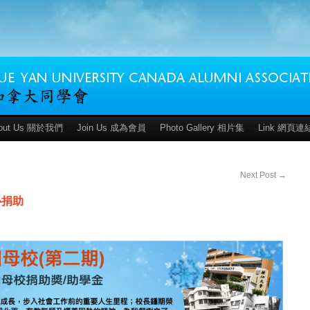
out Us 關於我們
Join Us 成為會員
Photo Gallery 相片集
Link 網頁連
Next Post
→
心捐助