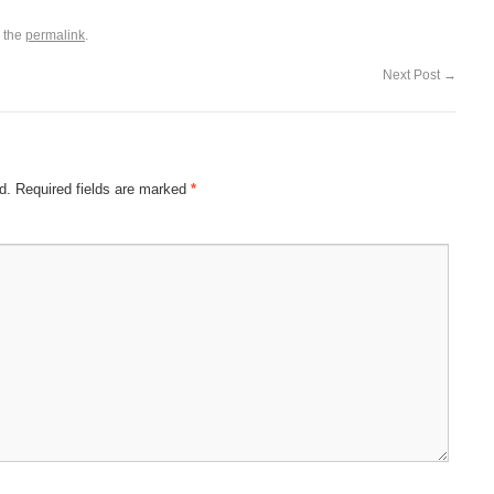
 the
permalink
.
Next Post
→
d.
Required fields are marked
*