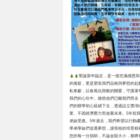
聖誕新年臨近，是一個充滿感恩與
的搖籃，更是塑造我們品格與夢想的起
私奉獻，以春風化雨般的關愛，守護著
我們的心坎中。雖然他們已離我們而去
們的辦學初心延續下去，透過設立獎/
業、不因經濟壓力而放棄未來。5年前
弟妹受惠。5年過去，我們希望以行動
學弟學妹們追逐夢想，讓母校的培育精
您的每一分捐助，不論金額大小，都將