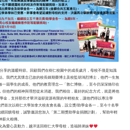
分享的溫暖時節。回顧我們在樹仁校園中的成長歲月，母校不僅是知識
點。我們尤其懷念已故的校長鍾期榮博士及校監胡鴻烈博士，他們一生無
每一屆學生的成長。他們的教育理念—「敦仁博物」，至今仍深深烙印在
，但他們的精神與理想從未消逝。我們相信，最好的紀念方式，就是將他
助學金，支持那些才華洋溢卻資源有限的年輕校友，讓他們得以專注學
我們首次以樹仁大學加拿大校友會名義，設立獎/助學金各一，至今十名學
繼續回饋母校，誠摯邀請您加入「第二期獎助學金捐贈計劃」，幫助年輕
神薪火相傳。
化為愛心及動力，越洋送回樹仁大學母校，造福師弟妹