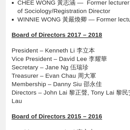
CHEE WONG 黃志涵 — Former lecturer
of Sociology/Registration Director
WINNIE WONG 黃嚴煥卿 — Former lecture
Board of Directors 2017 – 2018
President – Kenneth Li 李立本
Vice President – David Lee 李耀華
Secretary – Jane Ng 伍瑞珍
Treasurer – Evan Chau 周大軍
Membership – Danny Siu 邵永佳
Directors – John Lai 黎正聲, Tony Lai 黎民
Lau
Board of Directors 2015 – 2016