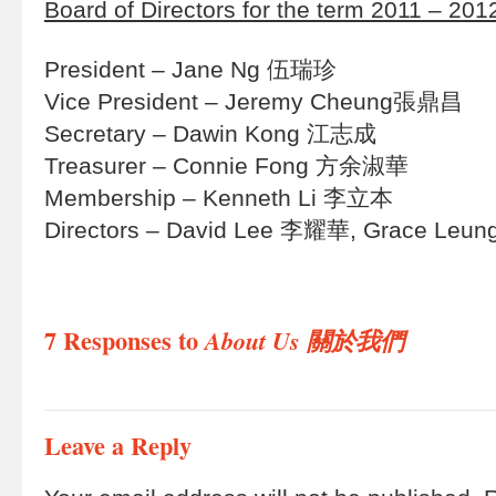
Board of Directors for the term 2011 – 201
President – Jane Ng 伍瑞珍
Vice President – Jeremy Cheung張鼎昌
Secretary – Dawin Kong 江志成
Treasurer – Connie Fong 方余淑華
Membership – Kenneth Li 李立本
Directors – David Lee 李耀華, Grace L
7 Responses to
About Us 關於我們
Leave a Reply