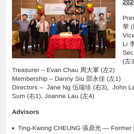
202
Pre
華 
Vic
Li 
Sec
(左3
Treasurer – Evan Chau 周大軍 (左2)
Membership – Danny Siu 邵永佳 (左1)
Directors – Jane Ng 伍瑞珍 (右3), John L
Sum (右1), Joanne Lau (左4)
Advisors
Ting-Kwong CHEUNG 張鼎光 — Former lec