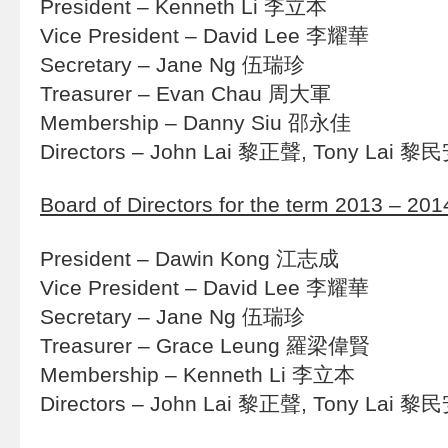
President – Kenneth Li 李立本
Vice President – David Lee 李耀華
Secretary – Jane Ng 伍瑞珍
Treasurer – Evan Chau 周大軍
Membership – Danny Siu 邵永佳
Directors – John Lai 黎正聲, Tony Lai 黎
Board of Directors for the term 2013 – 201
President – Dawin Kong 江志成
Vice President – David Lee 李耀華
Secretary – Jane Ng 伍瑞珍
Treasurer – Grace Leung 羅梁偉賢
Membership – Kenneth Li 李立本
Directors – John Lai 黎正聲, Tony Lai 黎