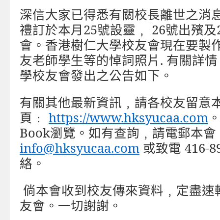
深信大家已得悉有關校長離世之消
禮訂於本月
25
號設靈﹐
26
號出殯及
會。香港樹仁大學校友會現在要製
友老師學生等的悼詞照片
.
有關詳情
學校友會發出之公告如下。
有關其他最新資訊﹐請各校友留意
頁﹕
https://www.hksyucaa.com
Book
瀏覽。如有查詢﹐請電郵本會
info@hksyucaa.com
或致電
416-8
絡。
倘本會收到校友傳來資料﹐定盡速
友會。一切謝謝。