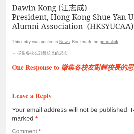
Dawin Kong (
江志成
)
President,
Hong Kong Shue Yan U
Alumni Association (HKSYUCAA)
This entry was posted in
News
. Bookmark the
permalink
.
←
徵集各校友對鍾校長的思念
One Response to
徵集各校友對鍾校長的思
Leave a Reply
Your email address will not be published.
R
marked
*
Comment
*