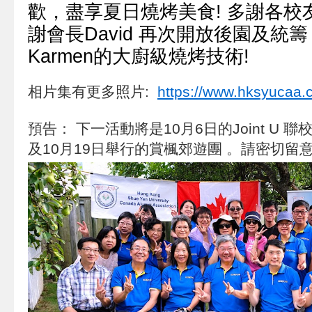
歡，盡享夏日燒烤美食! 多謝各校
謝會長David 再次開放後園及統籌，J
Karmen的大廚級燒烤技術!
相片集有更多照片:
https://www.hksyucaa
預告： 下一活動將是10月6日的Joint U 
及10月19日舉行的賞楓郊遊團 。請密切留