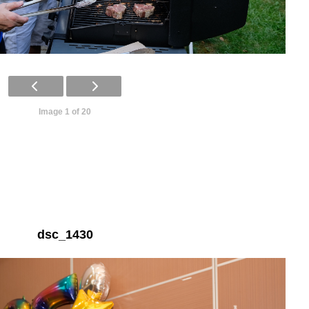
Image 1 of 20
dsc_1430