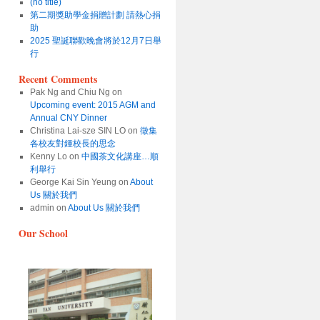
(no title)
第二期獎助學金捐贈計劃 請熱心捐
助
2025 聖誕聯歡晚會將於12月7日舉
行
Recent Comments
Pak Ng and Chiu Ng
on
Upcoming event: 2015 AGM and
Annual CNY Dinner
Christina Lai-sze SIN LO
on
徵集
各校友對鍾校長的思念
Kenny Lo
on
中國茶文化講座…順
利舉行
George Kai Sin Yeung
on
About
Us 關於我們
admin
on
About Us 關於我們
Our School