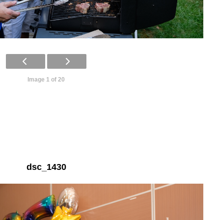
Image 1 of 20
dsc_1430