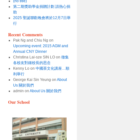
(no title)
第二期獎助學金捐贈計劃 請熱心捐
助
2025 聖誕聯歡晚會將於12月7日舉
行
Recent Comments
Pak Ng and Chiu Ng
on
Upcoming event: 2015 AGM and
Annual CNY Dinner
Christina Lai-sze SIN LO
on
徵集
各校友對鍾校長的思念
Kenny Lo
on
中國茶文化講座…順
利舉行
George Kai Sin Yeung
on
About
Us 關於我們
admin
on
About Us 關於我們
Our School